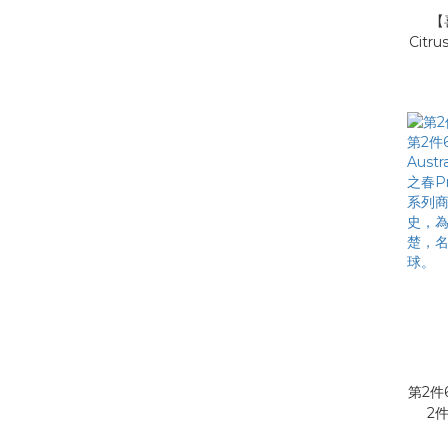
【
Cit
精油
身必備 德國之春Primave
級芳
30
品界
第2件
2
Australia