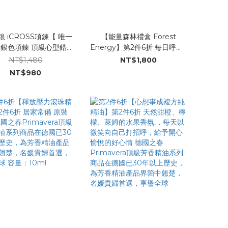
銀 iCROSS項鍊【 唯一
【能量森林禮盒 Forest
 銀色項鍊 頂級心型鋯石
Energy】第2件6折 每日呼吸_
非凡 一心一意只愛祢
來自森林的純精油氣息 西伯利
NT$1,480
NT$1,800
亞冷杉精油 /大西洋雪松精油/
NT$980
瑞士松精油 德國之春
Primavera頂級芳香精油系列
商品在德國已30年以上歷史，
為芳香精油產品界箇中翹楚，
名媛貴婦首選，享譽全球