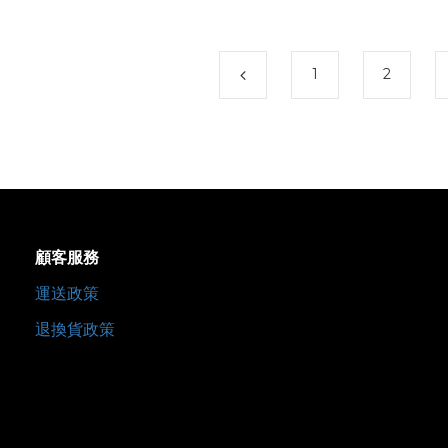
rimavera頂級芳香精油
Primavera】頂級芳香精油系
商品在德國已30年以上歷
列商品在德國已30年以上歷
為芳香精油產品界箇中翹
史， 為芳香精油產品界箇中翹
名媛貴婦首選，享譽全
楚，名媛貴婦首選，享譽全球
1
2
球。
容量：5ml。
顧客服務
運送政策
退換貨政策