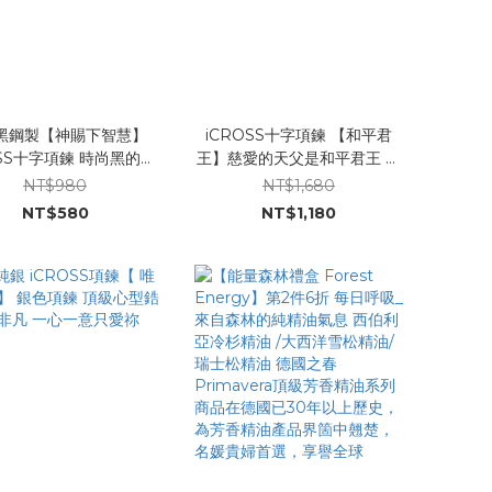
黑鋼製【神賜下智慧】
iCROSS十字項鍊 【和平君
OSS十字項鍊 時尚黑的鋼
王】慈愛的天父是和平君王 讓
製十字架/ 重量輕 21寸長鍊
我們充滿勇氣面對挑戰 項鍊時
NT$980
NT$1,680
尚經典【創辦人何戎推薦】
NT$580
NT$1,180