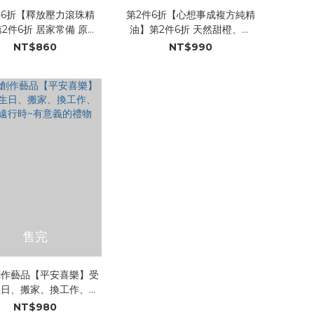
件6折【釋放壓力滾珠精
第2件6折【心想事成複方純精
2件6折 居家常備 原裝
油】第2件6折 天然甜橙、檸
國之春Primavera頂級
檬、萊姆的水果香氛,，每天以
NT$860
NT$990
油系列商品在德國已30
微笑向自己打招呼，給予開心
上歷史，為芳香精油產品
愉悅的好心情 德國之春
中翹楚，名媛貴婦首選，
Primavera頂級芳香精油系列
譽全球 容量：10ml
商品在德國已30年以上歷史，
為芳香精油產品界箇中翹楚，
名媛貴婦首選，享譽全球
售完
創作藝品【平安喜樂】受
生日、搬家、換工作、生
遠行時~有意義的禮物
NT$980