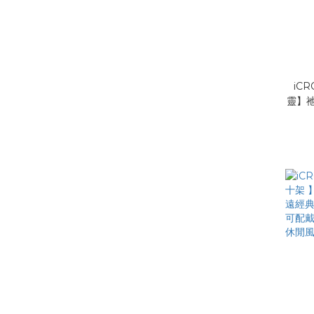
iC
靈】祂
特澄澈