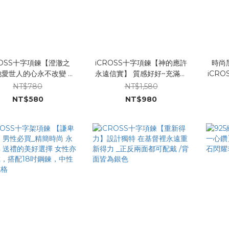
ROSS十字項鍊【澄澈之
iCROSS十字項鍊【神的應許
時尚
愛世人的心永不改變 獨
永遠信實】 質感好好~充滿個
iCR
的十架 精緻透亮時尚 滿
性化的鋼質長鍊（男女皆適合
NT$780
NT$1,580
滿的祝福與恩典
配戴）復古風格十足!!! 有兩種
NT$580
NT$980
尺寸喔^^