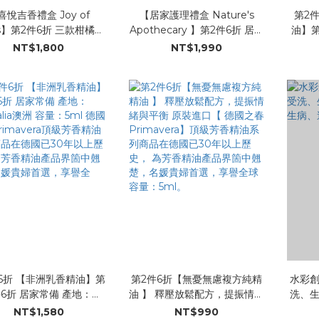
喜悅吉香禮盒 Joy of
【居家護理禮盒 Nature's
第2
rus】第2件6折 三款柑橘類
Apothecary 】第2件6折 居家
油】第
：葡萄柚，甜橙和檸檬 隨
三寶_薄荷精油 /真正薰衣草精
進口 德
NT$1,800
NT$1,990
ra頂
油/茶樹精油 德國之春
芳香精
香精油系列商品在德國已
Primavera頂級芳香精油系列
年以
年以上歷史，為芳香精油產
商品在德國已30年以上歷史，
界箇
箇中翹楚，名媛貴婦首
為芳香精油產品界箇中翹楚，
享
選，享譽全球
名媛貴婦首選，享譽全球
6折 【非洲乳香精油】第
第2件6折【無憂無慮複方純精
水彩
件6折 居家常備 產地：
油 】 釋壓放鬆配方，提振情緒
洗、
澳洲 容量：5ml 德國
與平衡 原裝進口【 德國之春
病、
NT$1,580
NT$990