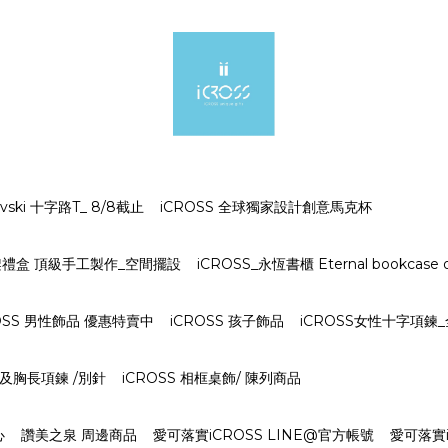
ki 十字路T_ 8/8截止
iCROSS 全球獨家設計創意馬克杯
字架禮盒 頂級手工製作_空間擺設
iCROSS_永恆書櫃 Eternal bookcase o
OSS 男性飾品 優惠特賣中
iCROSS 孩子飾品
iCROSS女性十字項鍊
S 及胸長項鍊 /別針
iCROSS 相框桌飾/ 陳列商品
心
讚美之泉 周邊商品
愛可落實iCROSS LINE@官方帳號
愛可落實