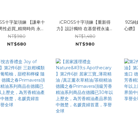
OSS十字架項鍊 【謙卑十
iCROSS十字項鍊【重新得
925純
男性必買_精簡時尚 永遠
力】設計獨特 在基督裡永遠重
心鑽】
送禮的美好選擇 女性亦可
新得力 _正反兩面都可配戴 /背
閃耀
NT$980
NT$1,480
，搭配18吋鋼鍊，中性休
面皆為銀色
NT$680
NT$980
閒風格