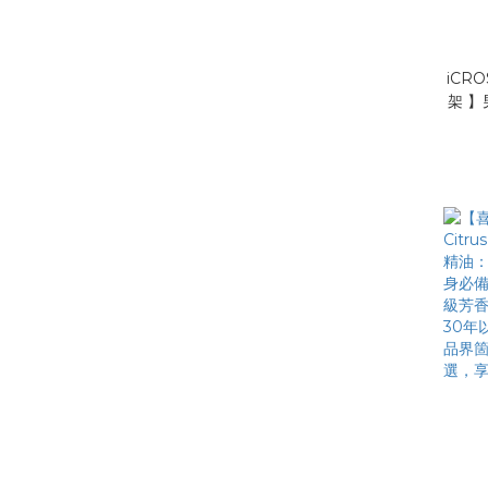
iCR
架 】
經典 
配戴