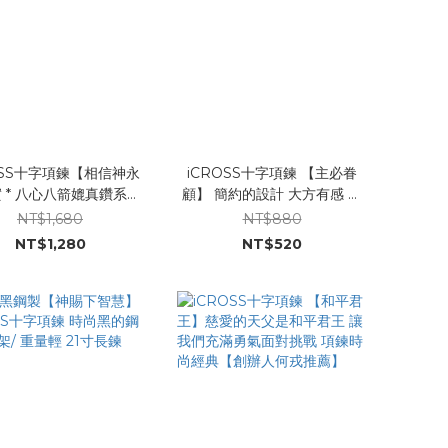
OSS十字項鍊【相信神永
iCROSS十字項鍊 【主必眷
 * 八心八箭媲真鑽系列
顧】 簡約的設計 大方有感 主
925純銀頂級白K 媲美
必眷顧平安永在
NT$1,680
NT$880
度的鑽飾 閃耀真鑽光澤
NT$1,280
NT$520
信神祂永遠是信實的！