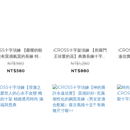
OSS十字項鍊 【榮耀的盼
iCROSS十字架項鍊 【所羅門
iCR
超有質感氣質的長鍊 特別
王珍愛的花】典雅長鍊十字架
遠信實
女性 搭配各式衣裳質感加
上有六朵花的設計 極緻典雅 兩
項鍊】
NT$980
NT$1,280
分
種鍊長
真鑽亮
NT$580
NT$880
相