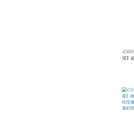
iCR
望】
適合