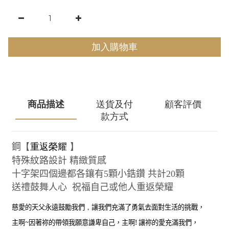
加入購物車
商品描述
送貨及付
顧客評價
款方式
重返榮耀
鋼
【
】
特殊紋路設計 精緻質感
十字架四個邊都各鑲有
5
顆小鋯鑽 共計
20
顆
送禮鼓舞人心
祝福自己或他人重返榮耀
慈愛的天父永遠鼓勵我們
，
讓我們充滿了勇氣去面對生活的挑戰，
主啊
~
因著祢的帶領我願意謙卑自己，主啊
!
讓祢的愛充滿我們，