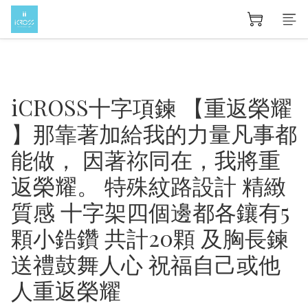
iCROSS十字項鍊 【重返榮耀
】那靠著加給我的力量凡事都
能做， 因著祢同在，我將重
返榮耀。 特殊紋路設計 精緻
質感 十字架四個邊都各鑲有5
顆小鋯鑽 共計20顆 及胸長鍊
送禮鼓舞人心 祝福自己或他
人重返榮耀