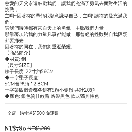
慈愛的天父永遠鼓勵我們，讓我們充滿了勇氣去面對生活的
挑戰，
主啊~因著祢的帶領我願意謙卑自己，主啊! 讓祢的愛充滿我
們，
讓我們時時都有來自天上的勇氣，主賜我們力量，
那靠著加給我的力量凡事都能做，那曾經的挫敗與自我懷疑
都要挪去，
因著祢的同在，我們將重返榮耀。
【商品簡介】
◆材質: 鋼
【尺寸SIZE】
鍊子長度: 22寸約56CM
◆十字墜子長度: 
5CM含墜頭 * 2.8CM
十字架四個邊都各鑲有5顆小鋯鑽 共計20顆
◆顏色: 銀色質佳紋路 略帶黑色 款式獨具特色
全店，購物滿$1500 免運費
NT$780
NT$1,280