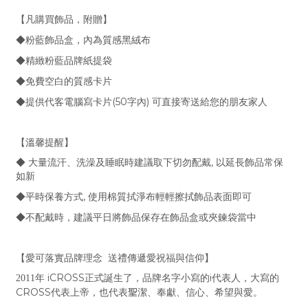
【凡購買飾品，附贈】
◆粉藍飾品盒，內為質感黑絨布
◆精緻粉藍品牌紙提袋
◆免費空白的質感卡片
(50
)
◆提供代客電腦寫卡片
字內
可直接寄送給您的朋友家人
【溫馨提醒】
,
◆ 大量流汗、洗澡及睡眠時建議取下切勿配戴
以延長飾品常保
如新
,
◆平時保養方式
使用棉質拭淨布輕輕擦拭飾品表面即可
◆不配戴時，建議平日將飾品保存在飾品盒或夾鍊袋當中
【愛可落實品牌理念
送禮傳遞愛祝福與信仰】
iCROSS
i
2011
年
正式誕生了，品牌名字小寫的
代表人，大寫的
CROSS
代表上帝，也代表
聖
潔、奉獻、信心、希望與愛。