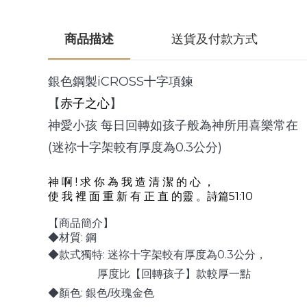
商品描述
送貨及付款方式
iCROSS
銀色鋼製
十字項鍊
【
赤子之心
】
神愛小孩 每日回轉如孩子般為神所用喜樂常在
(
0.3
)
迷祢十字架較有厚度為
公分
!
神 啊
求 你 為 我 造 清 潔 的 心 ，
51:10
使 我 裡 面 重 新 有 正 直 的靈 。詩篇
【商品簡介】
:
◆材質
鋼
:
0.3
◆款式獨特
迷祢十字架較有厚度為
公分，
厚度比【回轉孩子】款較厚一點
:
◆顏色
銀色/玫瑰金色