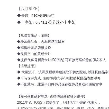
SIZE
【尺寸
】
:
16
◆長度
41
公分約
寸
◆十字架
:
0.8*1.2 公分
迷小十字架
【凡購買飾品，附贈】
◆粉藍飾品盒，內為質感黑絨布
◆精緻粉藍品牌紙提袋
◆免費空白的質感卡片
(50
)
◆提供代客電腦寫卡片
字內
可直接寄送給您的朋友家人
【溫馨提醒】
,
◆ 大量流汗、洗澡及睡眠時建議取下切勿配戴
以延長飾品常
,
◆平時保養方式
使用棉質拭淨布輕輕擦拭飾品表面即可
◆不配戴時，建議平日將飾品保存在飾品盒或夾鍊袋當中
【愛可落實品牌理念
送禮傳遞愛祝福與信仰】
iCROSS
i
2011
年
正式誕生了，品牌名字小寫的
代表人，
CROSS
大寫的
代表上帝，也代表純潔、奉獻、信心、希望與