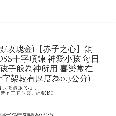
(銀/玫瑰金)【赤子之心】鋼
ROSS十字項鍊 神愛小孩 每日
孩子般為神所用 喜樂常在
十字架較有厚度為0.3公分)
為 我 造 清 潔 的 心 ，
 新 有 正 直 的 靈 。詩篇51:10
】
迷祢十字架較有厚度為0.3公分，