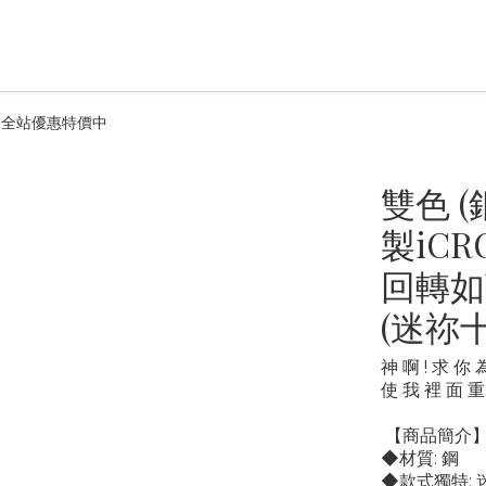
飾品全站優惠特價中
雙色 
製iC
回轉如
(迷祢
神 啊 ! 求 你 
使 我 裡 面 重
 【商品簡介
◆材質: 鋼
◆款式獨特: 