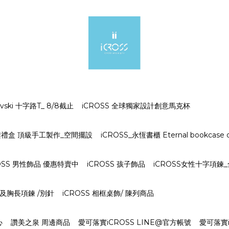
ki 十字路T_ 8/8截止
iCROSS 全球獨家設計創意馬克杯
字架禮盒 頂級手工製作_空間擺設
iCROSS_永恆書櫃 Eternal bookcase o
OSS 男性飾品 優惠特賣中
iCROSS 孩子飾品
iCROSS女性十字項鍊
S 及胸長項鍊 /別針
iCROSS 相框桌飾/ 陳列商品
心
讚美之泉 周邊商品
愛可落實iCROSS LINE@官方帳號
愛可落實