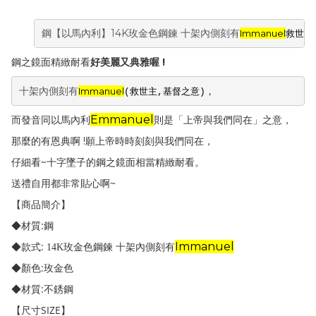
14K
Immanuel
救世主
鋼【以馬內利】
玫金色鋼鍊 十架內側刻有
!
鋼之鏡面精緻耐看
好美麗又典雅喔
十架內側刻有
Immanuel
救世主
基督之意
，
(
,
)
Emmanuel
而發音同以馬內利
則是「上帝與我們同在」之意，
!
那麼的有恩典啊
願上帝時時刻刻與我們同在，
~
仔細看
十字墜子的鋼之鏡面相當精緻耐看。
~
送禮自用都非常貼心啊
【商品簡介】
:
◆材質
鋼
:
Immanuel
◆款式
14K
玫金色鋼鍊 十架內側刻有
:
◆顏色
玫金色
:
◆材質
不銹鋼
SIZE
【尺寸
】