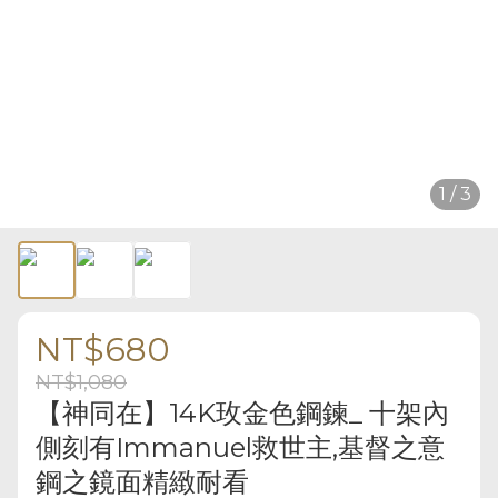
1 / 3
NT$680
NT$1,080
【神同在】14K玫金色鋼鍊_ 十架內
側刻有Immanuel救世主,基督之意
鋼之鏡面精緻耐看