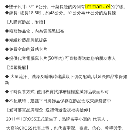
:
Immanuel
◆墜子尺寸
3*1.6
公分。十架長邊的內側有
的字樣。
:
18.5
48
42
+6
◆鍊長
總長
吋，約
公分。
公分再
公分的延長鍊
【凡購買飾品，附贈】
◆粉藍飾品盒，內為質感黑絨布
◆精緻粉藍品牌紙提袋
◆免費空白的質感卡片
(50
)
◆提供代客電腦寫卡片
字內
可直接寄送給您的朋友家人
【溫馨提醒】
,
◆ 大量流汗、洗澡及睡眠時建議取下切勿配戴
以延長飾品常保如
新
,
◆平時保養方式
使用棉質拭淨布輕輕擦拭飾品表面即可
◆不配戴時，建議平日將飾品保存在飾品盒或夾鍊袋當中
【愛可落實品牌理念
送禮傳遞愛祝福與信仰】
2011
iCROSS
i
年
正式誕生了，品牌名字小寫的
代表人，
CROSS
大寫的
代表上帝，也代表聖潔、奉獻、信心、希望與愛。