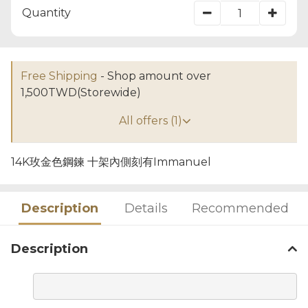
Quantity
Free Shipping
- Shop amount over
1,500TWD(Storewide)
All offers (1)
14K玫金色鋼鍊 十架內側刻有Immanuel
Description
Details
Recommended
Description