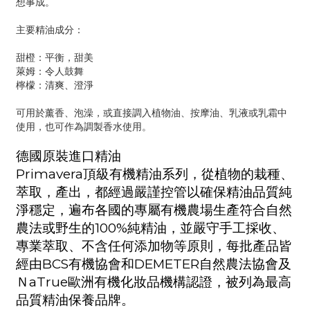
想事成。
主要精油成分：
甜橙：平衡，甜美
萊姆：令人鼓舞
檸檬：清爽、澄淨
可用於薰香、泡澡，或直接調入植物油、按摩油、乳液或乳霜中
使用，也可作為調製香水使用。
德國原裝進口精油
Primavera
頂級有機精油系列，從植物的栽種、
萃取，產出，都經過嚴謹控管以確保精油品質純
淨穩定，遍布各國的專屬有機農場生產符合自然
農法或野生的
100%
純精油，並嚴守手工採收、
專業萃取、不含任何添加物等原則，每批產品皆
經由
BCS
有機協會和
DEMETER
自然農法協會及
Ｎ
aTrue
歐洲有機化妝品機構認證，被列為最高
品質精油保養品牌。