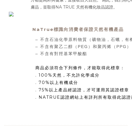
方都是純粹與健康，直接取自大自然。 為此，我們用心
膚品，並取得NA TRUE 天然有機化妝品認證。
NaTrue標識向消費者保證天然有機產品
– 不含石油化學原料物質（礦物油，石蠟，有
– 不含有聚乙二醇（PEG）和聚丙烯（PPG）
– 不含有對羥基苯甲酸酯
商品必須符合下列條件，才能取得此標章：
.
100%
天然，不
允許化學成分
. 70%以上有機成分
. 75%
以上產品經認證，才
可運用其認證標章
. NATRUE
認證網站上有詳列所有取得此認證