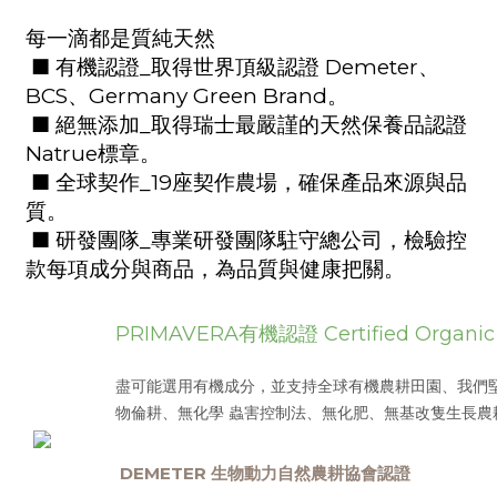
每一滴都是質純天然
■
有機認證
_
取得世界頂級認證
Demeter
、
BCS
、
Germany Green Brand
。
■
絕無添加
_
取得瑞士最嚴謹的天然保養品認證
Natrue
標章。
■
全球契作
_19
座契作農場，確保產品來源與品
質。
■
研發團隊
_
專業研發團隊駐守總公司，檢驗控
款每項成分與商品，為品質與健康把關。
PRIMAVERA有機認證
Certified Organic
盡可能選用有機成分，並支持全球有機農耕田園、我們
物倫耕、無化學 蟲害控制法、無化肥、無基改隻生長農
DEMETER 生物動力自然農耕協會認證