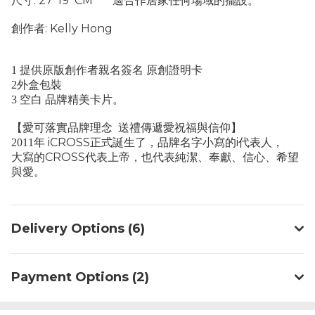
: 27*19 CM
尺寸
適合作居家任何場域的擺設。
: Kelly Hong
創作者
1
提供原版創作者親名簽名
原創證明卡
2
外盒包裝
3
空白
品牌精美卡片。
【愛可落實品牌理念
送禮傳遞愛祝福與信仰】
iCROSS
i
2011
年
正式誕生了，品牌名字小寫的
代表人，
CROSS
大寫的
代表上帝，也代表純潔、奉獻、信心、希望
與愛。
Delivery Options (6)
Payment Options (2)