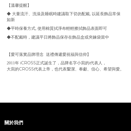
【溫馨提醒】
,
◆ 大量流汗、洗澡及睡眠時建議取下切勿配戴
以延長飾品常保
如新
,
◆平時保養方式
使用棉質拭淨布輕輕擦拭飾品表面即可
◆不配戴時，建議平日將飾品保存在飾品盒或夾鍊袋當中
【愛可落實品牌理念
送禮傳遞愛祝福與信仰】
iCROSS
i
2011
年
正式誕生了，品牌名字小寫的
代表人，
CROSS
大寫的
代表上帝，也代表
聖
潔、奉獻、信心、希望與愛。
關於我們