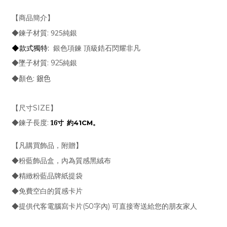
【商品簡介】
925純銀
:
◆鍊子材質
銀色項鍊 頂級鋯石閃耀非凡
◆款式獨特
:
:
925純銀
◆墜子材質
:
◆顏色
銀色
SIZE
【尺寸
】
:
16
寸 約
。
41CM
◆鍊子長度
【凡購買飾品，附贈】
◆粉藍飾品盒，內為質感黑絨布
◆精緻粉藍品牌紙提袋
◆免費空白的質感卡片
(50
)
◆提供代客電腦寫卡片
字內
可直接寄送給您的朋友家人