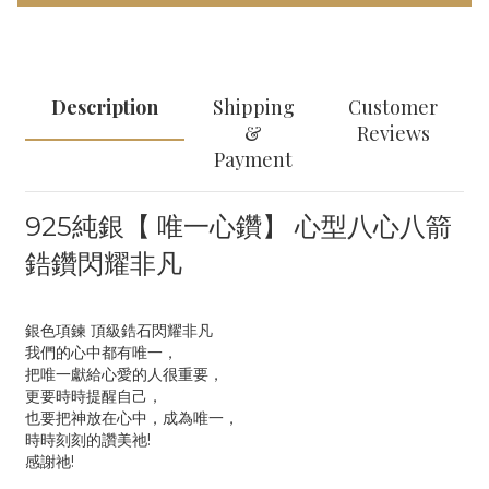
Description
Shipping
Customer
&
Reviews
Payment
925純銀【 唯一心鑽】 心型八心八箭
鋯鑽閃耀非凡
銀色項鍊 頂級鋯石閃耀非凡
我們的心中都有唯一，
把唯一獻給心愛的人很重要，
更要時時提醒自己，
也要把神放在心中，成為唯一，
時時刻刻的讚美祂!
感謝祂!