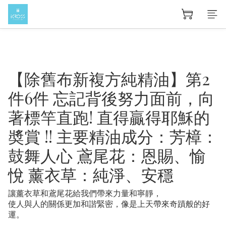
【除舊布新複方純精油】第2
件6件 忘記背後努力面前，向
著標竿直跑! 直得贏得耶穌的
奬賞 !! 主要精油成分：芳樟：
鼓舞人心 鳶尾花：恩賜、愉
悅 薰衣草：純淨、安穩
讓薰衣草和鳶尾花給我們帶來力量和寧靜，
使人與人的關係更加和諧緊密，像是上天帶來奇蹟般的好
運。