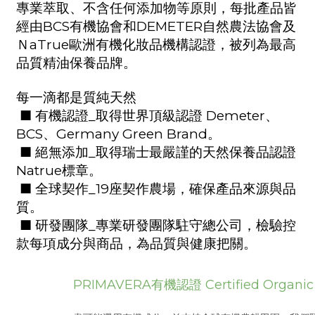
專業萃取、不含任何添加物等原則，每批產品皆
經由
BCS
有機協會和
DEMETER
自然農法協會及
Ｎ
aTrue
歐洲有機化妝品機構認證，被列為最高
品質精油保養品牌。
每一滴都是質純天然
■
有機認證
_
取得世界頂級認證
Demeter
、
BCS
、
Germany Green Brand
。
■
絕無添加
_
取得瑞士最嚴謹的天然保養品認證
Natrue
標章。
■
全球契作
_19
座契作農場，確保產品來源與品
質。
■
研發團隊
_
專業研發團隊駐守總公司，檢驗控
款每項成分與商品，為品質與健康把關。
PRIMAVERA有機認證
Certified Organic