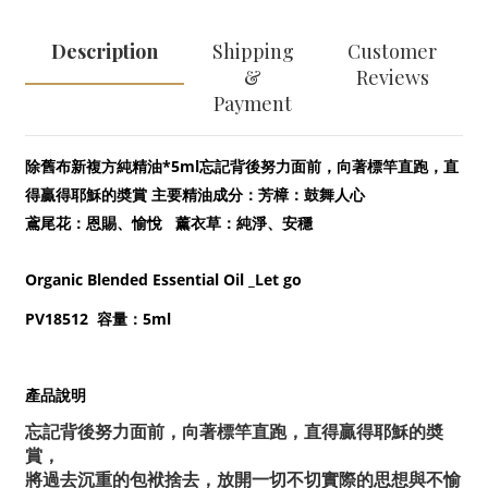
Description
Shipping
Customer
&
Reviews
Payment
*5ml
除舊布新複方純精油
忘記背後努力面前，向著標竿直跑，直
得贏得耶穌的奬賞
主要精油成分：芳樟：鼓舞人心
鳶尾花：恩賜、愉悅
薰衣草：純淨、安穩
Organic Blended Essential Oil _Let go
PV18512
5ml
容量：
產品說明
忘記背後努力面前，向著標竿直跑，直得贏得耶穌的奬
賞，
將過去沉重的包袱捨去，放開一切不切實際的思想與不愉