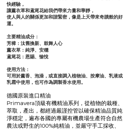
快經驗，
讓薰衣草和鳶尾花給我們帶來力量和寧靜，
使人與人的關係更加和諧緊密，像是上天帶來奇蹟般的好
運。
主要精油成分：
芳樟：汰舊換新、鼓舞人心
薰衣草：純淨、安穩
鳶尾花：恩賜、愉悅
使用方法：
可用於薰香、泡澡，或直接調入植物油、按摩油、乳液或
乳霜中使用，也可作為調製香水使用。
德國原裝進口精油
Primavera
頂級有機精油系列，從植物的栽種、
萃取，產出，都經過嚴謹控管以確保精油品質純
淨穩定，遍布各國的專屬有機農場生產符合自然
農法或野生的
100%
純精油，並嚴守手工採收、