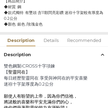
【商品簡介】
◆材質: 鋼
◆款式獨特: 有墜頭 含11顆閃亮彩鑽 迷祢十字架較有厚度為
0.2公分
◆顏色: 銀色 /玫瑰金色
Description
Details
Recommended
Description
iCROSS
雙色鋼製
十字項鍊
【
聖靈同在
】
每日經歷聖靈同在 享受與神同在的平安喜樂
0.2
迷祢十字架厚度為
公分
願使人有盼望的上帝，因為你們信祂，
將諸般的喜樂和平安充滿你們的心，
使你們藉著聖靈的能力充滿盼望！