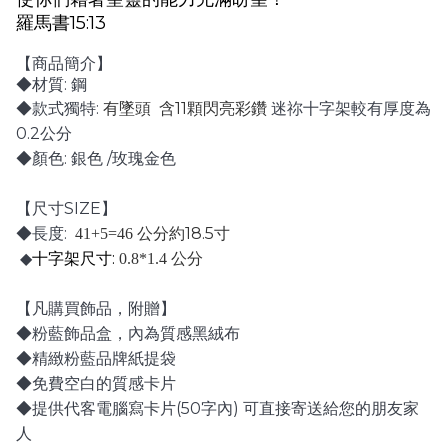
羅馬書
15:13
【商品簡介】
:
◆材質
鋼
:
11
◆款式獨特
有墜頭
含
顆閃亮彩鑽
迷祢十字架較有厚度為
0.2
公分
:
/
◆顏色
銀色
玫瑰金色
SIZE
【尺寸
】
:
18.5
◆長度
41+5=46
公分約
寸
:
◆
十字架尺寸
0.8*1.4
公分
【凡購買飾品，附贈】
◆粉藍飾品盒，內為質感黑絨布
◆精緻粉藍品牌紙提袋
◆免費空白的質感卡片
(50
)
◆提供代客電腦寫卡片
字內
可直接寄送給您的朋友家
人