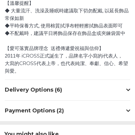
【溫馨提醒】
,
◆ 大量流汗、洗澡及睡眠時建議取下切勿配戴
以延長飾品
常保如新
,
◆平時保養方式
使用棉質拭淨布輕輕擦拭飾品表面即可
◆不配戴時，建議平日將飾品保存在飾品盒或夾鍊袋當中
【愛可落實品牌理念
送禮傳遞愛祝福與信仰】
iCROSS
i
2011
年
正式誕生了，品牌名字小寫的
代表人，
CROSS
大寫的
代表上帝，也代表純潔、奉獻、信心、希望
與愛。
Delivery Options (6)
Payment Options (2)
You might also like...