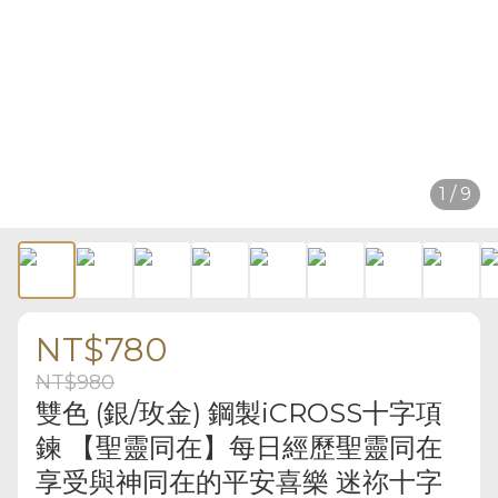
1 / 9
NT$780
NT$980
雙色 (銀/玫金) 鋼製iCROSS十字項
鍊 【聖靈同在】每日經歷聖靈同在
享受與神同在的平安喜樂 迷祢十字