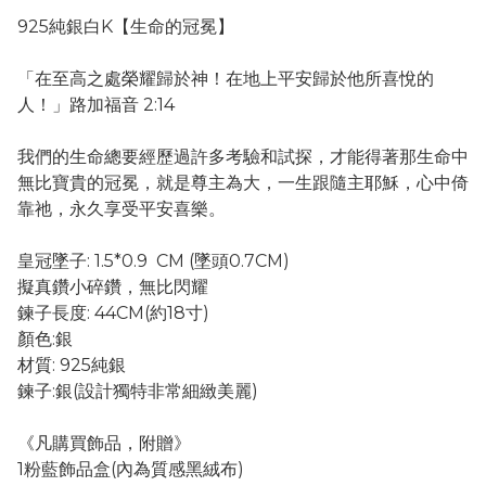
925純銀白K【生命的冠冕】
「在至高之處榮耀歸於神！在地上平安歸於他所喜悅的
人！」路加福音 2:14
我們的生命總要經歷過許多考驗和試探，才能得著那生命中
無比寶貴的冠冕，就是尊主為大，一生跟隨主耶穌，心中倚
靠祂，永久享受平安喜樂。
皇冠墜子: 1.5*0.9 CM (墜頭0.7CM)
擬真鑽小碎鑽，無比閃耀
鍊子長度: 44CM(約18寸)
顏色:銀
材質: 925純銀
鍊子:銀(設計獨特非常細緻美麗)
《凡購買飾品，附贈》
1粉藍飾品盒(內為質感黑絨布)