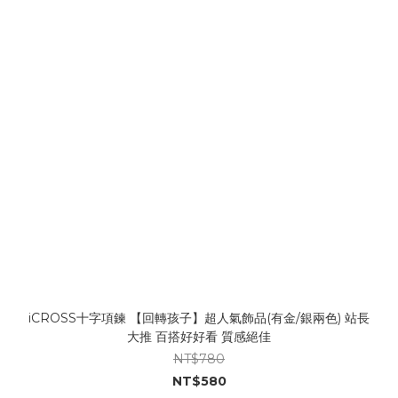
iCROSS十字項鍊 【回轉孩子】超人氣飾品(有金/銀兩色) 站長
大推 百搭好好看 質感絕佳
NT$780
NT$580