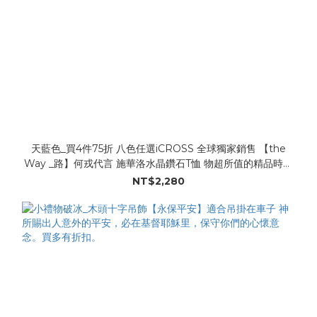
天藍色_買4件75折 八色任選iCROSS 全球獨家銷售 【the
Way _路】何戎代言 施華洛水晶鑽石T恤 物超所值的精品時尚
T恤 Swarovski水晶鑽石 Made in Taiwan 超級有型!! 超人氣T
NT$2,280
恤 !! 男女老少 大人小孩都可以穿喔