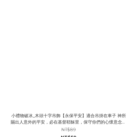
小禮物破冰_木頭十字吊飾【永保平安】適合吊掛在車子 神所
賜出人意外的平安，必在基督耶穌里，保守你們的心懷意念。
買多有折扣。
NT$89