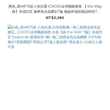
黑色_買4件75折八色任選 iCROSS全球獨家銷售 【 the Way
- 路】何戎代言 施華洛水晶鑽石T恤 物超所值的精品時尚T恤
Swarovski水晶鑽石 Made in Taiwan 超級有型!! 超人氣T恤 !!
NT$2,280
(冬夏皆宜)尺寸：XXS~XXL全尺寸都有喔 男女老少 /小孩大人
都可穿