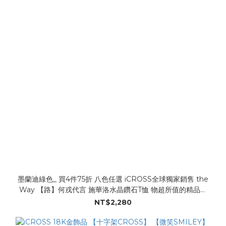
墨蘭迪綠色_ 買4件75折 八色任選 iCROSS全球獨家銷售 the
Way 【路】何戎代言 施華洛水晶鑽石T恤 物超所值的精品時
尚T恤 Swarovski水晶鑽石 Made in Taiwan 超級有型!! 超人
NT$2,280
氣T恤 !! 都有喔 男女老少 /小孩大人都可穿