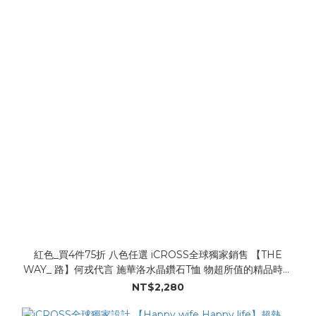
紅色_買4件75折 八色任選 iCROSS全球獨家銷售 【THE
WAY_ 路】何戎代言 施華洛水晶鑽石T恤 物超所值的精品時尚
T恤 Swarovski水晶鑽石 Made in Taiwan 超級有型!! 超人氣T
NT$2,280
恤 !! (冬夏皆宜)尺寸：XXS~XXL全尺寸都有喔 男女老少 /小孩
大人都可穿