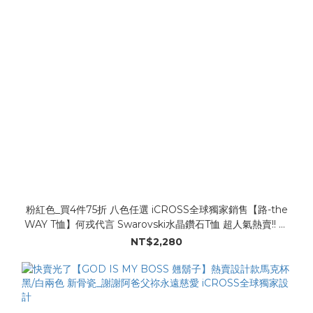
粉紅色_買4件75折 八色任選 iCROSS全球獨家銷售【路-the
WAY T恤】何戎代言 Swarovski水晶鑽石T恤 超人氣熱賣!! 超
閃亮!! Made in Taiwan 男女老少 /小孩大人都可穿
NT$2,280