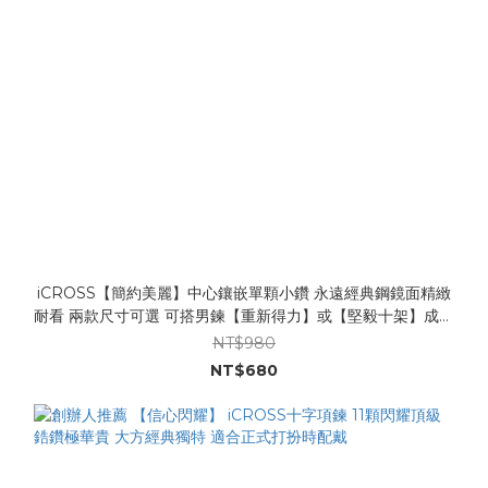
iCROSS【簡約美麗】中心鑲嵌單顆小鑽 永遠經典鋼鏡面精緻
耐看 兩款尺寸可選 可搭男鍊【重新得力】或【堅毅十架】成為
對鍊
NT$980
NT$680