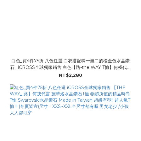
白色_買4件75折 八色任選 白衣搭配獨一無二的橙金色水晶鑽
石_ iCROSS全球獨家銷售 白色【路-the WAY T恤】何戎代言
Swarovski 是很特別~獨一無二的橙金色水晶鑽喔 100%純棉
NT$2,280
白T更顯耀眼!!! 即刻入手!!!超人氣熱賣!! 男女老少 /小孩大人都可
穿