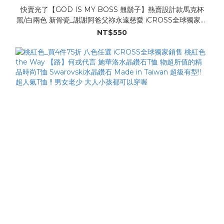
快賣光了【GOD IS MY BOSS 翹鬍子】熱賣設計款馬克杯
黑/白兩色 新骨瓷_謝謝阿爸父祢永遠慈愛 iCROSS全球獨家設
計
NT$550