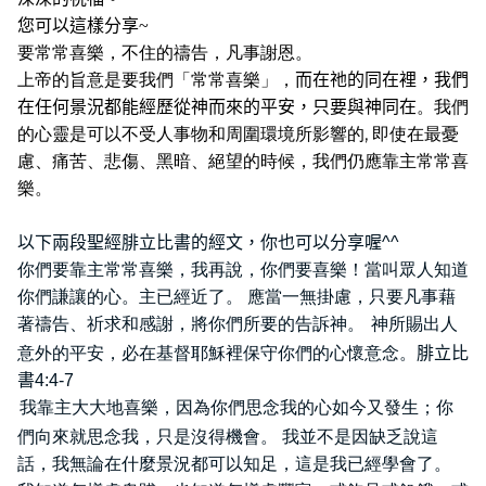
您可以這樣分享
~
要常常喜樂，不住的禱告，凡事謝恩。
上帝的旨意是要我們「常常喜樂」，
而在祂的同在裡，我們
在任何景況都能經歷從神而來的平安，只要與神同在
。我們
,
的心靈是可以不受人事物和周圍環境所影響的
即使在最憂
慮、痛苦、悲傷、黑暗、絕望的時候，我們仍應靠主常常喜
樂。
以下兩段聖經腓立比書的經文，你也可以分享喔
^^
你們要靠主常常喜樂，我再說，你們要喜樂！當叫眾人知道
你們謙讓的心。主已經近了。
應當一無掛慮，只要凡事藉
著禱告、祈求和感謝，將你們所要的告訴神。
神所賜出人
意外的平安，必在基督耶穌裡保守你們的心懷意念。
腓立比
書
4:4-7
我靠主大大地喜樂，因為你們思念我的心如今又發生；你
們向來就思念我，只是沒得機會。
我並不是因缺乏說這
話，我無論在什麼景況都可以知足，這是我已經學會了。