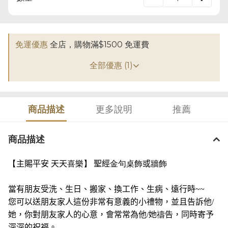
免運優惠
全店，購物滿$1500 免運費
全部優惠 (1)
商品描述
更多說明
推薦
商品描述
【
主賜平安 天天
喜樂】
聖經
金句桌飾
或
牆飾
當有朋友受洗、生日、搬家、換工作、生病、遠行時
~~
您可以送朋友家人這份非常有意義的小禮物，並且告訴他
/
她，你對朋友家人的心意，會常常為他
/
她
禱
告，同時寄予
深深的祝福。