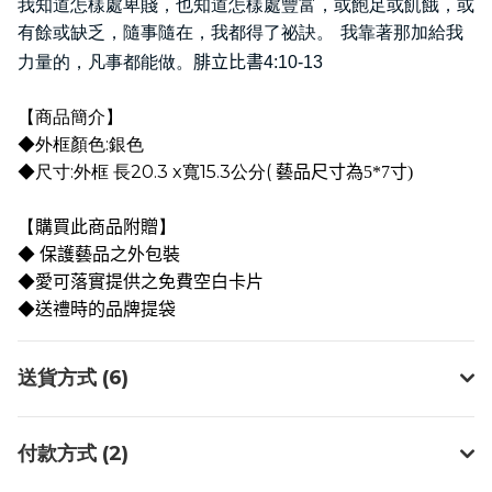
我知道怎樣處卑賤，也知道怎樣處豐富，或飽足或飢餓，或
有餘或缺乏，隨事隨在，我都得了祕訣。
我靠著那加給我
力量的，凡事都能做。
腓立比書
4:10-13
【商品簡介】
◆
:
外框顏色
銀色
◆
:
20.3 x
15.3
(
尺寸
外框 長
寬
公分
藝品尺寸為
5*7
寸
)
【
購買此商品附贈
】
◆
保護藝品之外包裝
◆
愛可落實提供之免費空白卡片
◆
送禮時的品牌提袋
送貨方式 (6)
付款方式 (2)