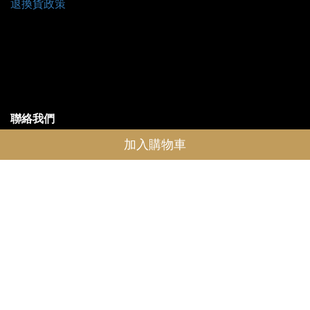
退換貨政策
聯絡我們
加入購物車
LINE@一對一客服官網
愛可落實FB粉絲專頁
公司信箱 service.icross@gmail.com