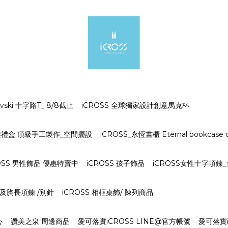
ki 十字路T_ 8/8截止
iCROSS 全球獨家設計創意馬克杯
字架禮盒 頂級手工製作_空間擺設
iCROSS_永恆書櫃 Eternal bookcase o
OSS 男性飾品 優惠特賣中
iCROSS 孩子飾品
iCROSS女性十字項鍊
S 及胸長項鍊 /別針
iCROSS 相框桌飾/ 陳列商品
心
讚美之泉 周邊商品
愛可落實iCROSS LINE@官方帳號
愛可落實