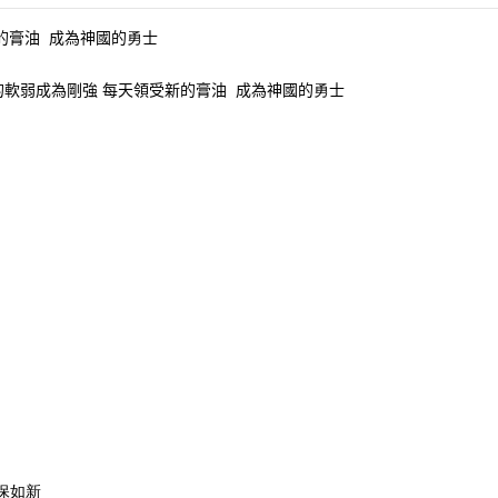
的膏油
成為神國的
勇
士
的軟弱成為剛強 每天領受新的膏油
成為神國的
勇
士
保如新