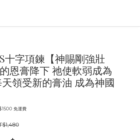
OSS十字項鍊【神賜剛強壯
的恩膏降下 祂使軟弱成為
每天領受新的膏油 成為神國
1500 免運費
T$1,480