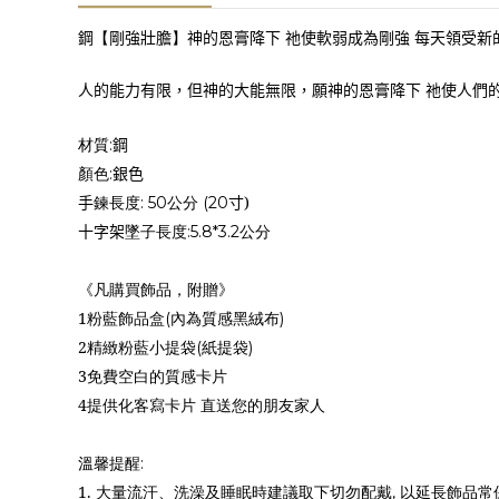
鋼
【
剛強壯膽
】
神的恩膏降下 祂使軟弱成為剛強 每天領受新
人的能力有限，但神的大能無限，願神的恩膏降下 祂使人們
材質
鋼
:
顏色
銀色
:
手
鍊長度
公分
寸
)
: 50
(20
十字架
墜子長度
公分
:5.8*3.2
《凡購買飾品，附贈》
1
粉藍飾品盒
內為質感黑絨布
(
)
2
精緻粉藍小提袋
紙提袋
(
)
3
免費空白的質感卡片
4
提供化客寫卡片 直送您的朋友家人
溫馨提醒
:
1.
大量流汗、洗澡及睡眠時建議取下切勿配戴
以延長飾品常
,