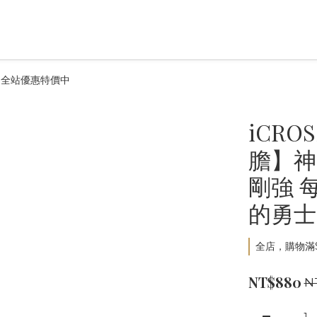
飾品全站優惠特價中
iCR
膽】神
剛強 
的勇士
全店，購物滿$
NT$880
N