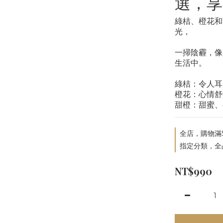
選，享
綠桔、橙花和
光，
一掃陰霾，像
生活中。
綠桔：令人耳
橙花：心情舒
甜橙：甜蜜、
全店，購物滿$
指定分類，全
NT$990