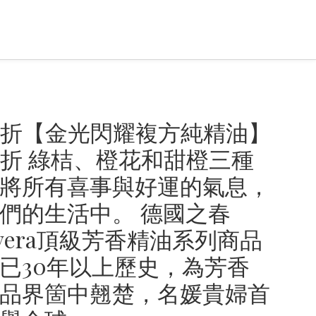
6折【金光閃耀複方純精油】
6折 綠桔、橙花和甜橙三種
將所有喜事與好運的氣息，
們的生活中。 德國之春
mavera頂級芳香精油系列商品
已30年以上歷史，為芳香
品界箇中翹楚，名媛貴婦首