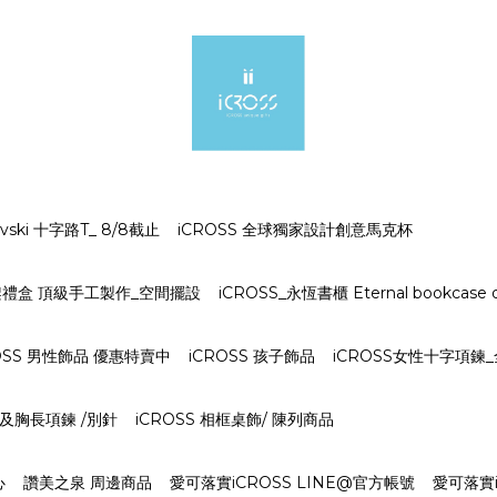
ki 十字路T_ 8/8截止
iCROSS 全球獨家設計創意馬克杯
字架禮盒 頂級手工製作_空間擺設
iCROSS_永恆書櫃 Eternal bookcase o
OSS 男性飾品 優惠特賣中
iCROSS 孩子飾品
iCROSS女性十字項鍊
S 及胸長項鍊 /別針
iCROSS 相框桌飾/ 陳列商品
心
讚美之泉 周邊商品
愛可落實iCROSS LINE@官方帳號
愛可落實