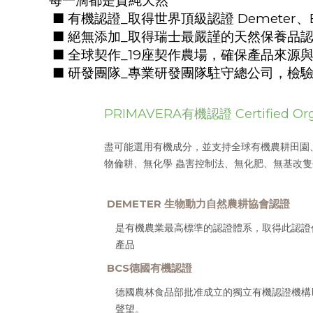
每一滴都是質純天然
■
有機認證
_
取得世界頂級認證
Demeter
、
■
絕無添加
_
取得瑞士最嚴謹的天然保養品
■
全球契作
_19
座契作農場，確保產品來源
■
研發團隊
_
專業研發團隊駐守總公司，檢
PRIMAVERA有機認證
Certified Or
盡可能選用有機成分，並支持全球有機農耕田園
物倫耕、無化學 蟲害控制法、無化肥、無基改
DEMETER 生物動力自然農耕協會認證
是有機農業最高標準的認證體系，取得此認證
產品
BCS德國有機認證
德國農林食品部批准成立的獨立有機認證機構
聲望。