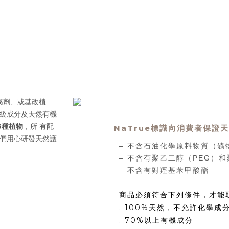
防腐劑、或基改植
等級成分及天然有機
6種植物
，所 有配
NaTrue標識向消費者保證
我們用心研發天然護
– 不含石油化學原料物質（礦
– 不含有聚乙二醇（PEG）和
– 不含有對羥基苯甲酸酯
商品必須符合下列條件，才能
.
100%
天然，不
允許化學成
. 70%以上有機成分