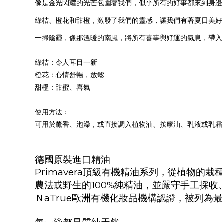
像是金光閃耀的光芒包圍著我們，似乎所有的好事都來到身邊
綠桔、橙花和甜橙，激發了我們的靈感，讓我們有著夏日美好
一掃陰霾，像那溫暖的南風，將所有喜事與好運的氣息，帶入
綠桔：令人耳目一新
橙花：心情舒暢，放鬆
甜橙：甜蜜、喜氣
使用方法：
可用於薰香、泡澡，或直接調入植物油、按摩油、乳液或乳霜
德國原裝進口精油
Primavera
頂級有機精油系列，從植物的栽
農法或野生的
100%
純精油，並嚴守手工採收
Ｎ
aTrue
歐洲有機化妝品機構認證，被列為