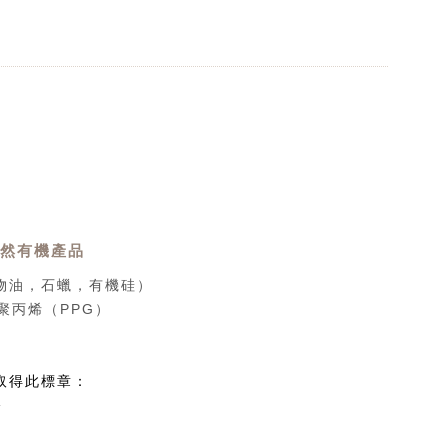
天然有機產品
物油，石蠟，有機硅）
聚丙烯（PPG）
取得此標章：
分