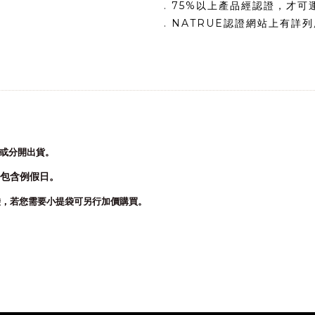
. 75%
以上產品經認證，才
可
. NATRUE
認證網站上有詳列
或分開出貨。
包含例假日。
袋，若您需要小提袋可另行加價購買。