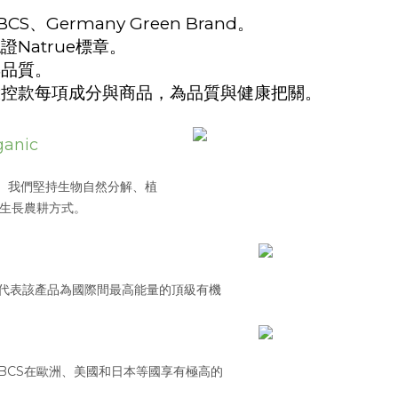
BCS
、
Germany Green Brand
。
認證
Natrue
標章。
與品質。
驗控款每項成分與商品，為品質與健康把關。
ganic
、我們堅持生物自然分解、植
隻生長農耕方式。
代表該產品為國際間最高能量的頂級有機
BCS在歐洲、美國和日本等國享有極高的