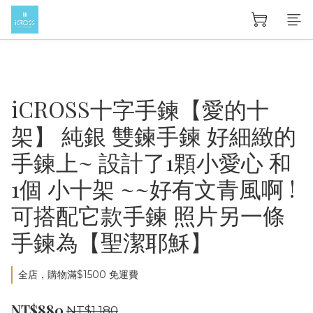
iCROSS十字手鍊【愛的十
架】 純銀 雙鍊手鍊 好細緻的
手鍊上~ 設計了1顆小愛心 和
1個 小十架 ~~好有文青風啊 !
可搭配它款手鍊 照片另一條
手鍊為【聖潔耶穌】
全店，購物滿$1500 免運費
NT$880
NT$1,180