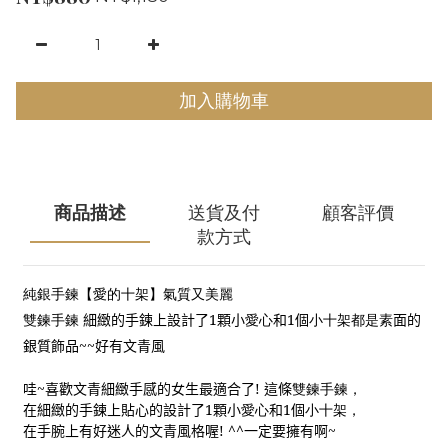
加入購物車
商品描述
送貨及付
顧客評價
款方式
純銀手鍊【愛的十架】氣質又美麗
雙鍊手鍊
細緻的手鍊上設計了
1
顆小
愛心
和
1
個
小十架都是素
面的
銀質飾品~~好有文青風
哇
~
喜歡文青細緻手感的女生最適合了
!
這條
雙鍊手鍊，
在細緻的手鍊上貼心的設計了
1
顆小
愛心
和
1
個
小十架，
在手腕上有好迷人的文青風格喔
! ^^
一定要擁有啊
~