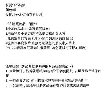
材質
純銀
:925
顏色
銀
:
長度
有延長鍊
: 16+3 CM(
)
《凡購買飾品，附贈》
1
粉藍飾品盒
內為質感黑絨布
(
)
2
精緻粉藍小提袋
送禮紙提袋禮面又大方
(
)
3
免費空白的質感卡片
不需再另外購買好貼心
(
)
4
提供代客寫卡片 直接寄送至您的朋友家人手上
(
卡片內容寫在訂單備註欄即可
為您電腦打字貼心服務
)
溫馨提醒
飾品盒提供精緻的粉藍提醒商品卡
: (
)
1.
大量流汗、洗澡及睡眠時建議取下切勿配戴
以延長飾品常保如
,
新
2.
平時保養方式
使用棉質拭淨布輕輕擦拭飾品表面即可
,
3.
不配戴時，建議平日將飾品保存在飾品盒或夾鍊袋當中