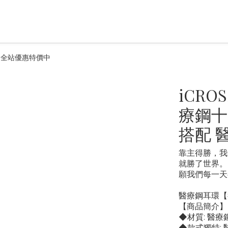
飾品全站優惠特價中
iCR
療鋼十
搭配 
靠主得勝，我
就勝了世界。
願我們每一天
醫療鋼耳環【
【商品簡介】
◆材質: 醫療
◆款式獨特: