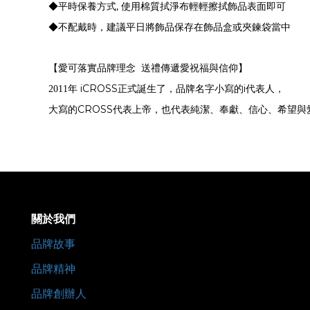
,
◆平時保養方式
使用棉質拭淨布輕輕擦拭飾品表面即可
◆不配戴時，建議平日將飾品保存在飾品盒或夾鍊袋當中
【愛可落實品牌理念
送禮傳遞愛祝福與信仰】
iCROSS
i
2011
年
正式誕生了，品牌名字小寫的
代表人，
CROSS
大寫的
代表上帝，也代表純潔、奉獻、信心、希望與
關於我們
品牌故事
品牌精神
品牌創辦人