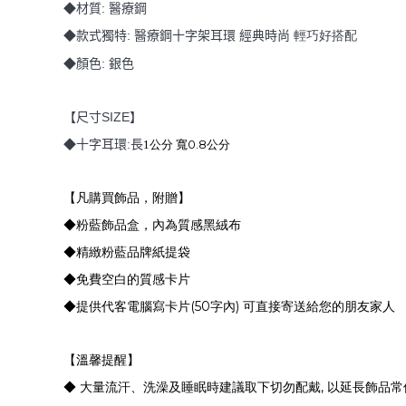
:
◆材質
醫療鋼
:
◆款式獨特
醫療鋼十字架耳環
經典時尚
輕巧好搭配
:
◆顏色
銀色
SIZE
【尺寸
】
0.8
◆十字耳環:長
1
公分 寬
公分
【凡購買飾品，附贈】
◆粉藍飾品盒，內為質感黑絨布
◆精緻粉藍品牌紙提袋
◆免費空白的質感卡片
(50
)
◆提供代客電腦寫卡片
字內
可直接寄送給您的朋友家人
【溫馨提醒】
,
◆ 大量流汗、洗澡及睡眠時建議取下切勿配戴
以延長飾品常