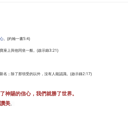
(
5:4)
。
約翰一書
心
(
3:21)
寶座上與他同坐一般。
啟示錄
(
2:17)
新名；除了那領受的以外，沒有人能認識。
啟示錄
了神賜的信心，我們就勝了世界。
讚美
。