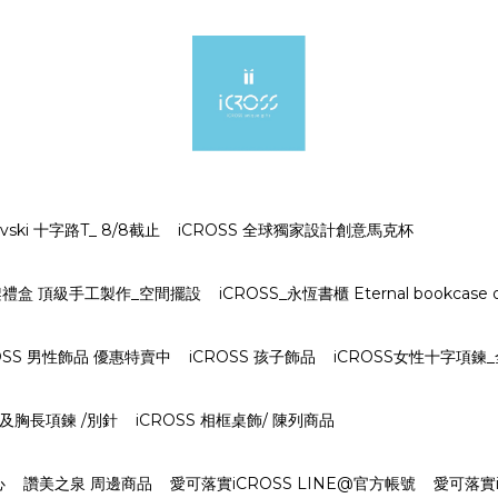
ki 十字路T_ 8/8截止
iCROSS 全球獨家設計創意馬克杯
字架禮盒 頂級手工製作_空間擺設
iCROSS_永恆書櫃 Eternal bookcase o
OSS 男性飾品 優惠特賣中
iCROSS 孩子飾品
iCROSS女性十字項鍊
S 及胸長項鍊 /別針
iCROSS 相框桌飾/ 陳列商品
心
讚美之泉 周邊商品
愛可落實iCROSS LINE@官方帳號
愛可落實