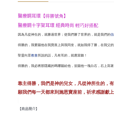
醫療鋼耳環【
得勝號角
】
輕巧好搭配
醫療鋼十字架耳環
經典時尚
因為凡從神生的，就勝過世界；使我們勝了世界的，就是我們的
信
得勝的，我要賜他在我寶座上與我同坐，就如我得了勝，在我父的
聖靈向眾
所說的
話，凡有耳的，就應當聽！
教會
得勝的，我必將那隱藏的嗎哪賜給他，並賜他一塊白石，石上寫著
靠主得勝，我們是神的兒女，凡從神所生的，有
願我們每一天都來到施恩寶座前，祈求感謝獻上
【商品簡介】