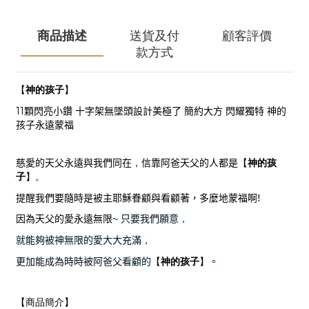
商品描述
送貨及付
顧客評價
款方式
神的孩子
【
】
11
顆閃亮小鑽 十字架無墜頭設計美極了 簡約大方 閃耀獨特 神的
孩子永遠蒙福
慈愛的天父永遠與我們同在
，
信靠阿爸天父的人都是
神的孩
【
子
】。
提醒我們要隨時是被主耶穌眷顧與看顧著，多麼地蒙福啊
!
因為天父的愛永遠無限
只要我們願意
，
~
就能夠被神無限的愛大大充滿
，
更加能成為時時被阿爸父看顧的
神的孩子
。
【
】
【商品簡介】