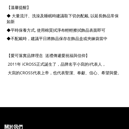
【溫馨提醒】
,
◆ 大量流汗、洗澡及睡眠時建議取下切勿配戴
以延長飾品常保
如新
,
◆平時保養方式
使用棉質拭淨布輕輕擦拭飾品表面即可
◆不配戴時，建議平日將飾品保存在飾品盒或夾鍊袋當中
【愛可落實品牌理念
送禮傳遞愛祝福與信仰】
2011
iCROSS
i
年
正式誕生了，品牌名字小寫的
代表人，
CROSS
大寫的
代表上帝，也代表聖潔、奉獻、信心、希望與愛。
關於我們