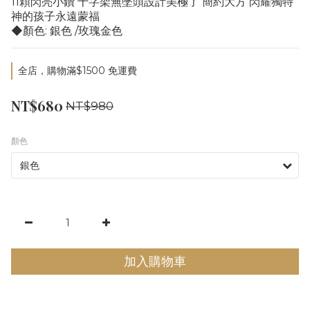
11顆閃亮小鑽 十字架無墜頭設計美極了 簡約大方 閃耀獨特 
神的孩子永遠蒙福
◆顏色: 銀色 /玫瑰金色
全店，購物滿$1500 免運費
NT$680
NT$980
顏色
加入購物車