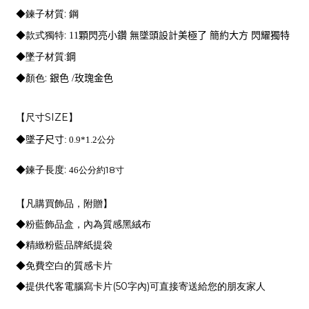
:
◆鍊子材質
鋼
:
◆款式獨特
11
顆閃亮小鑽 無墜頭設計美極了 簡約大方 閃耀獨特
:
◆墜子材質
鋼
:
◆顏色
銀色
/
玫瑰金色
SIZE
【尺寸
】
◆
墜子尺寸
:
0.9*1.2
公分
:
18
◆鍊子長度
46
公分約
寸
【凡購買飾品，附贈】
◆粉藍飾品盒，內為質感黑絨布
◆精緻粉藍品牌紙提袋
◆免費空白的質感卡片
(50
)
◆提供代客電腦寫卡片
字內
可直接寄送給您的朋友家人