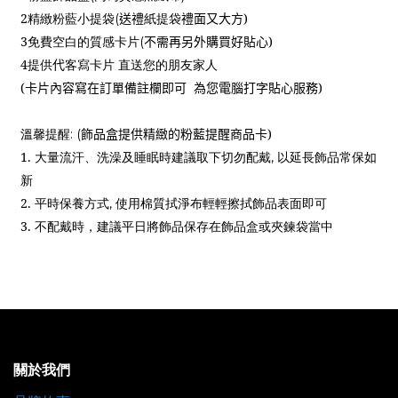
2
精緻粉藍小提袋
送禮
紙提袋
禮面又大方
)
(
3
免費空白的質感卡片
不需再另外購買好貼心
)
(
4
提供
代
客寫卡片 直送您的朋友家人
(
卡片內容寫在訂單備註欄即可
為您電腦打字貼心服務
)
溫馨提醒
飾品盒提供精緻的粉藍提醒商品卡
)
: (
1.
大量流汗、洗澡及睡眠時建議取下切勿配戴
以延長飾品常保如
,
新
2.
平時保養方式
使用棉質拭淨布輕輕擦拭飾品表面即可
,
3.
不配戴時，建議平日將飾品保存在飾品盒或夾鍊袋當中
關於我們