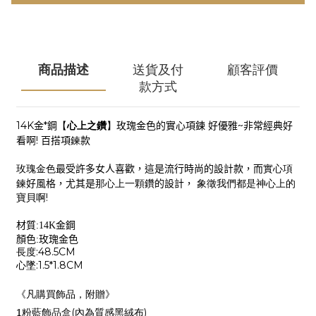
商品描述
送貨及付
顧客評價
款方式
金
鋼
【
心上之鑽
】
玫瑰金色的實心項鍊
好優雅
非常經典好
14K
*
~
看啊
百搭項
鍊
款
!
玫瑰金色
最受許多女人喜歡，這是流行時尚的設計款，而
實心項
鍊
好風格，尤其是
那心上一顆鑽
的設計，
象徵我們都是神心上的
寶貝啊
!
材質
:
14K
金鋼
顏色
:
玫瑰金色
:48.5CM
長度
:1.5*1.8CM
心墜
《凡購買飾品，附贈》
1
粉藍飾品盒
內為質感黑絨布
(
)