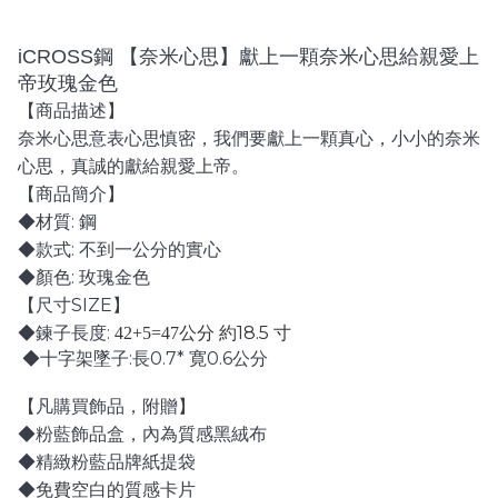
鋼 【奈米心思】獻上一顆奈米心思給親愛上
iCROSS
帝玫瑰金色
【商品描述】
奈米心思意表心思慎密，我們要獻上一顆真心，小小的奈米
心思，真誠的獻給親愛上帝。
【商品簡介】
:
◆材質
鋼
:
◆款式
不到一公分的實心
:
◆顏色
玫瑰金色
SIZE
【尺寸
】
:
18.5
◆鍊子長度
42+5=47
公分 約
寸
:
0.7*
0.6
◆十字架墜子
長
寛
公分
【凡購買飾品，附贈】
◆粉藍飾品盒，內為質感黑絨布
◆精緻粉藍品牌紙提袋
◆免費空白的質感卡片