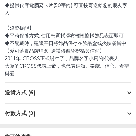
(50
)
◆提供代客電腦寫卡片
字內
可直接寄送給您的朋友家
人
【溫馨提醒】
,
◆平時保養方式
使用棉質拭淨布輕輕擦拭飾品表面即可
◆不配戴時，建議平日將飾品保存在飾品盒或夾鍊袋當中
【愛可落實品牌理念
送禮傳遞愛祝福與信仰】
iCROSS
i
2011
年
正式誕生了，品牌名字小寫的
代表人，
CROSS
大寫的
代表上帝，也代表純潔、奉獻、信心、希望
與愛。
送貨方式 (6)
付款方式 (2)